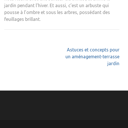
jardin pendant l’hiver. Et aussi, c’est un arbuste qui
pousse à l’ombre et sous les arbres, possédant des
feuillages brillant.
Navigation
Astuces et concepts pour
de
un aménagement-terrasse
l’article
jardin